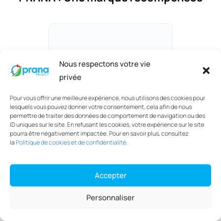
Nous respectons votre vie
privée
Pour vous offrir une meilleure expérience, nous utilisons des cookies pour
lesquels vous pouvez donner votre consentement, cela afin de nous
permettre de traiter des données de comportement de navigation ou des
ID uniques sur le site. En refusant les cookies, votre expérience sur le site
pourra être négativement impactée. Pour en savoir plus, consultez
la
Politique de cookies et de confidentialité.
ts
Silver Building Column
B
INSTAL SYSTEM - 2019
Accepter
Personnaliser