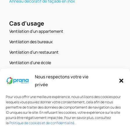
Anneau décoratif de façade en inox
Cas d’usage
Ventilation d’un appartement
Ventilation des bureaux
Ventilation d’un restaurant
Ventilation d’une école
Ventilation d’une salle de sport ou d’un gymnase
Nous respectons votre vie
Ventilation d’un salon de beauté ou de coiffure
privée
Pour vous offrir une meilleure expérience, nous utilisons des cookies pour
lesquels vous pouvez donner votre consentement, cela afin de nous
permettre de traiter des données de comportement de navigation ou des
ID uniques sur le site. En refusant les cookies, votre expérience sur le site
pourra être négativement impactée. Pour en savoir plus, consultez
Mentions légales
–
Conditions Générales de Vente
–
la
Politique de cookies et de confidentialité.
Politique de confidentialité
–
Gérer les cookies