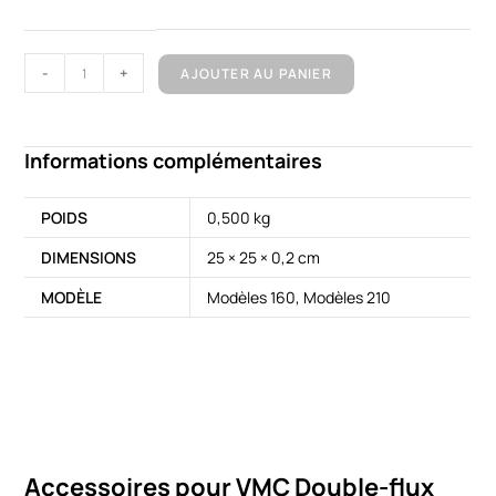
-
+
AJOUTER AU PANIER
A
l
Informations complémentaires
t
e
POIDS
0,500 kg
r
DIMENSIONS
25 × 25 × 0,2 cm
n
a
MODÈLE
Modèles 160, Modèles 210
t
i
v
e
:
Accessoires pour VMC Double-flux